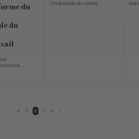
L’inaptitude du salarié,...
Dans
forme du
de du
vail
voie
donnance,...
4
5
6
7
8