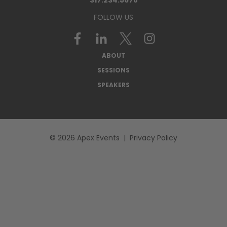
317.234.5678
FOLLOW US
Follow
us
on
ABOUT
Twitter
SESSIONS
SPEAKERS
© 2026 Apex Events |
Privacy Policy