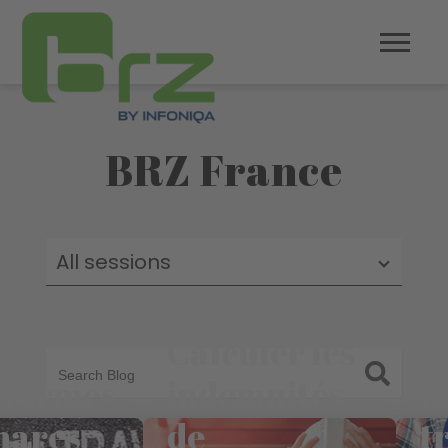
BRZ France
All sessions
es
Calculer les
L
éformes
indemnités
i
hares
de
t