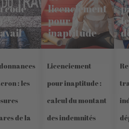
u code
licenciement
p
u
pour
l
ravail
inaptitude
d
donnances
Licenciement
Re
cron : les
pour inaptitude :
tra
sures
calcul du montant
in
ares de la
des indemnités
dé