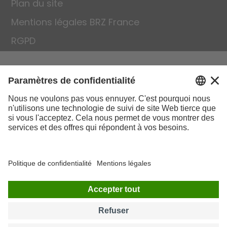
Plan du site
Mentions légales BRZ France
RGPD
BRZ France SAS
147, rue du Haut Vinage
CS 10226
59290 Wasquehal