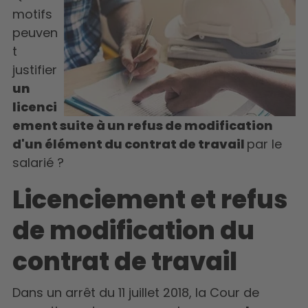
motifs
peuven
t
justifier
un
licenci
ement suite à un refus de modification
d'un élément du contrat de travail
par le
salarié ?
Licenciement et refus
de modification du
contrat de travail
Dans un arrêt du 11 juillet 2018, la Cour de