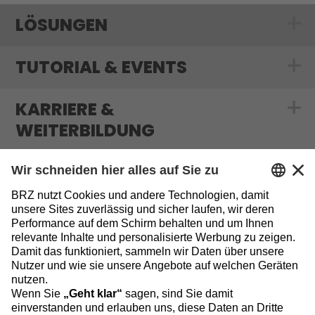
LÖSUNGEN
Show submenu
TUTORIAL & EVENTS
Show submenu f
KARRIERE &
Show submenu f
WEITERBILDUNG
MEDIATHEK & BLOG
Show submenu 
INFORMATIONEN
Sitemap
Datenschutz
Impressum