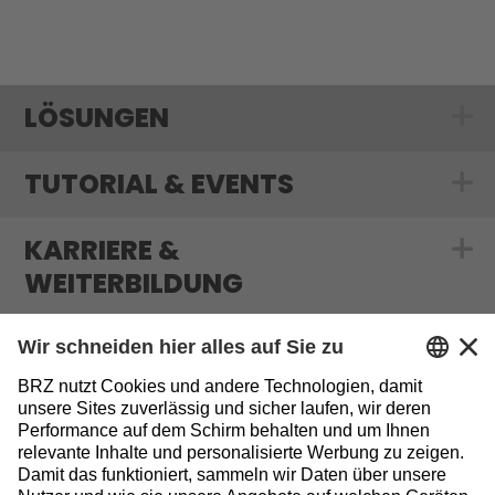
LÖSUNGEN
Show submenu
TUTORIAL & EVENTS
Show submenu f
KARRIERE &
Show submenu f
WEITERBILDUNG
MEDIATHEK & BLOG
Show submenu 
INFORMATIONEN
Sitemap