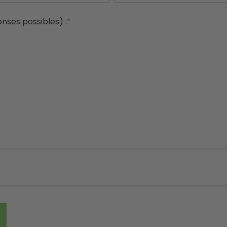
onses possibles) :
*