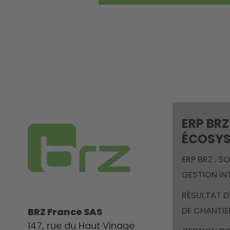
ERP BRZ
ÉCOSY
ERP BRZ : S
GESTION IN
RÉSULTAT D
DE CHANTIE
BRZ France SAS
147, rue du Haut Vinage