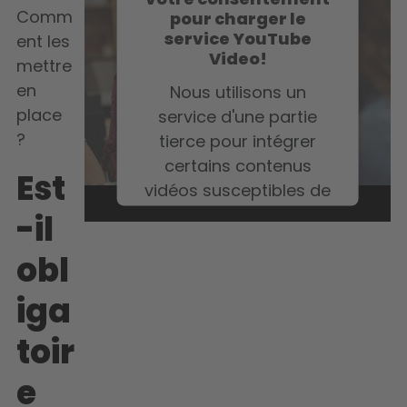
Comm
pour charger le
service YouTube
ent les
Video!
mettre
en
Nous utilisons un
place
service d'une partie
?
tierce pour intégrer
certains contenus
Est
vidéos susceptibles de
collecter des données
-il
sur votre activité.
obl
Veuillez consulter les
détails et accepter le
iga
service pour regarder
cette vidéo.
toir
e
En savoir plus