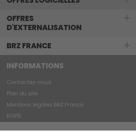
OFFRES LOGICIELLES
Show submenu f
OFFRES
Show submenu f
D'EXTERNALISATION
BRZ FRANCE
Show submenu 
INFORMATIONS
Contactez-nous
Plan du site
Mentions légales BRZ France
RGPD