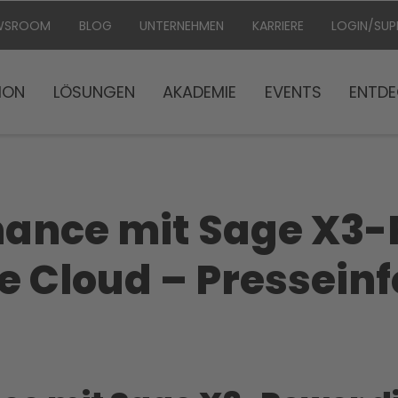
WSROOM
BLOG
UNTERNEHMEN
KARRIERE
LOGIN/SU
ION
LÖSUNGEN
AKADEMIE
EVENTS
ENTDE
nance mit Sage X3
die Cloud – Pressei