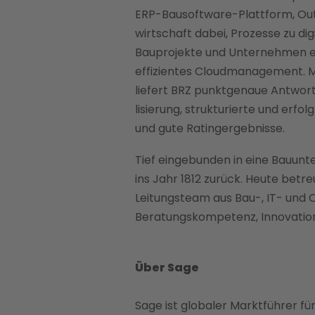
ERP-Bausoftware-Plattform, Out
wirtschaft dabei, Prozesse zu dig
Bauprojekte und Unternehmen erf
effizi­entes Cloudmanagement. M
liefert BRZ punktgenaue Antwort
lisierung, strukturierte und erf
und gute Ratingergebnisse.
Tief eingebunden in eine Bauun
ins Jahr 1812 zurück. Heute betr
Leitungsteam aus Bau-, IT- und O
Beratungskompetenz, Innovation
Über Sage
Sage ist globaler Marktführer f