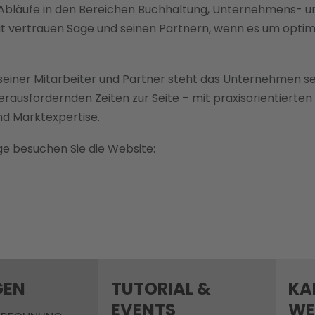
ere Abläufe in den Bereichen Buchhaltung, Unternehmens
it vertrauen Sage und seinen Partnern, wenn es um opti
 seiner Mitarbeiter und Partner steht das Unternehmen se
herausfordernden Zeiten zur Seite – mit praxisorientiert
nd Marktexpertise.
ge besuchen Sie die Website:
GEN
TUTORIAL &
KA
EVENTS
WE