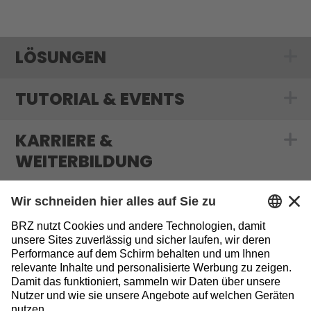
LÖSUNGEN
Show submenu
TUTORIAL & EVENTS
Show submenu f
KARRIERE &
Show submenu f
WEITERBILDUNG
MEDIATHEK & BLOG
Show submenu 
INFORMATIONEN
Sitemap