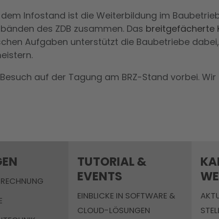
dem Infostand ist die Weiterbildung im Baubetrieb
verbänden des ZDB zusammen. Das
breitgefächerte
chen Aufgaben unterstützt die Baubetriebe dabei
eistern.
esuch auf der Tagung am BRZ-Stand vorbei. Wir se
GEN
TUTORIAL &
KA
EVENTS
WE
BRECHNUNG
EINBLICKE IN SOFTWARE &
AKTU
E
CLOUD-LÖSUNGEN
STE