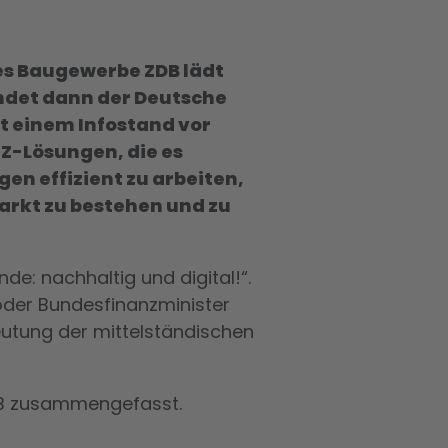
es Baugewerbe ZDB lädt
ndet dann der Deutsche
it einem Infostand vor
RZ-Lösungen, die es
n effizient zu arbeiten,
arkt zu bestehen und zu
e: nachhaltig und digital!“.
 oder Bundesfinanzminister
eutung der mittelständischen
ZDB zusammengefasst.