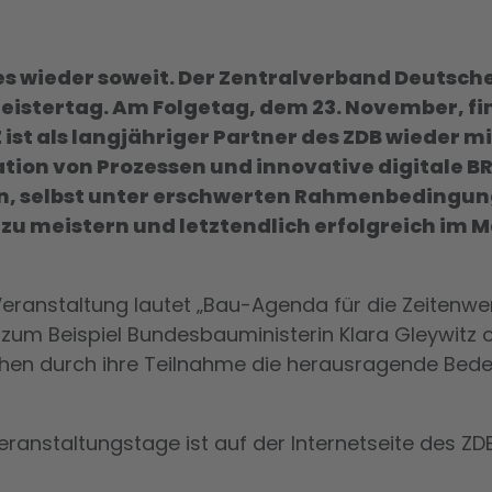
es wieder soweit. Der Zentralverband Deutsch
istertag. Am Folgetag, dem 23. November, fi
ist als langjähriger Partner des ZDB wieder m
sation von Prozessen und innovative digitale B
, selbst unter erschwerten Rahmenbedingunge
u meistern und letztendlich erfolgreich im M
eranstaltung lautet „Bau-Agenda für die Zeitenwend
, zum Beispiel Bundesbauministerin Klara Gleywitz
eichen durch ihre Teilnahme die herausragende Bed
ranstaltungstage ist auf der Internetseite des 