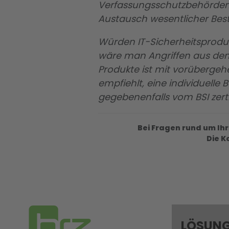
Verfassungsschutzbehörden 
Austausch wesentlicher Besta
Würden IT-Sicherheitsprodu
wäre man Angriffen aus dem 
Produkte ist mit vorüberge
empfiehlt, eine individuel
gegebenenfalls vom BSI zertif
Bei Fragen rund um Ih
Die K
LÖSUN