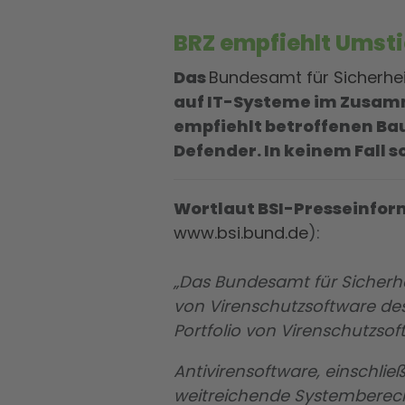
BRZ empfiehlt Umsti
Das
Bundesamt für Sicherheit
auf IT-Systeme im Zusamm
empfiehlt betroffenen Ba
Defender. In keinem Fall s
Wortlaut BSI-Presseinfor
www.bsi.bund.de
):
„Das Bundesamt für Sicherhe
von Virenschutzsoftware des
Portfolio von Virenschutzso
Antivirensoftware, einschli
weitreichende Systemberech